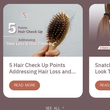
5 Hair Check Up Points
Snatc
Addressing Hair Loss and
Look 
Hair Thinning
Follic
READ MORE
READ
SEE ALL
