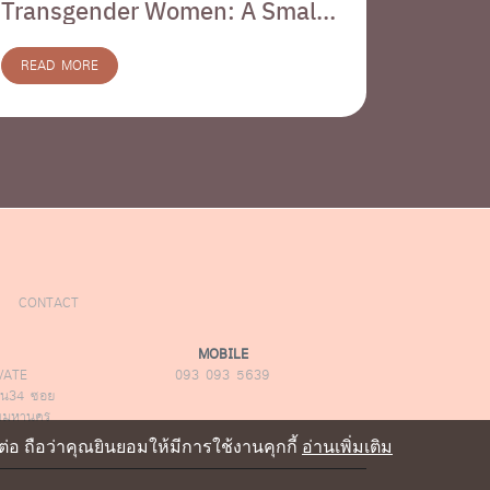
Transgender Women: A Small
Colori
Detail That Matters
the Bi
READ MORE
READ M
CONTACT
MOBILE
VATE
093 093 5639
น34 ซอย
ทพมหานคร
อ ถือว่าคุณยินยอมให้มีการใช้งานคุกกี้
อ่านเพิ่มเติม