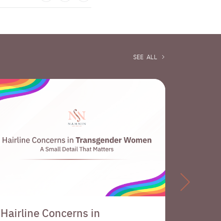
SEE ALL

Hairline Concerns in
Chemi