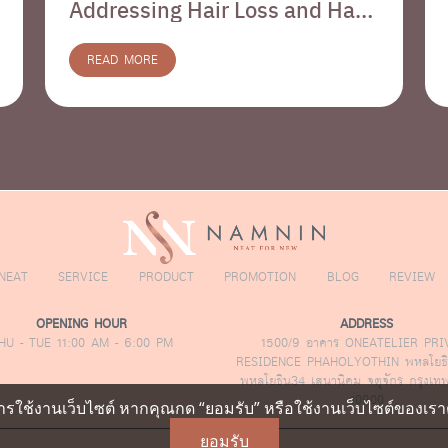
Addressing Hair Loss and Hair
Thinning
READ MORE
NEAT
SERVICE
PRODUCT
PROMOTION
BLOG
REVIEW
OPENING HOUR
ADDRESS
HU - TUE 11:00 AM - 6:00 PM
1500/9 อาคาร ONEATELIER PRI
RESIDENCE PHAHOLYOTHIN พหลโยธิ
พหลโยธิน34 เสนานิคม จตุจักร กรุงเ
10900
รใช้งานเว็บไซต์ หากคุณกด “ยอมรับ” หรือใช้งานเว็บไซต์ของเราต่
ยอมรับ