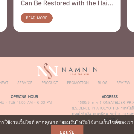
Can Be Restored with the Hair
Revive Program
READ MORE
NEAT
SERVICE
PRODUCT
PROMOTION
BLOG
REVIEW
OPENING HOUR
ADDRESS
HU - TUE 11:00 AM - 6:00 PM
1500/9 อาคาร ONEATELIER PRI
RESIDENCE PHAHOLYOTHIN พหลโยธิ
พหลโยธิน34 เสนานิคม จตุจักร กรุงเ
10900
รใช้งานเว็บไซต์ หากคุณกด “ยอมรับ” หรือใช้งานเว็บไซต์ของเราต่
ยอมรับ