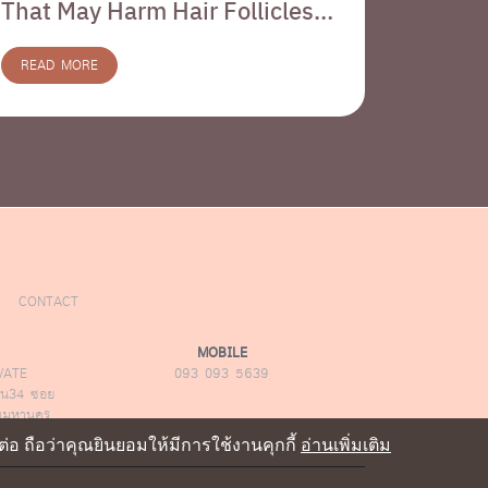
That May Harm Hair Follicles
Habits
Over Time
Withou
READ MORE
READ M
CONTACT
MOBILE
VATE
093 093 5639
น34 ซอย
ทพมหานคร
อ ถือว่าคุณยินยอมให้มีการใช้งานคุกกี้
อ่านเพิ่มเติม