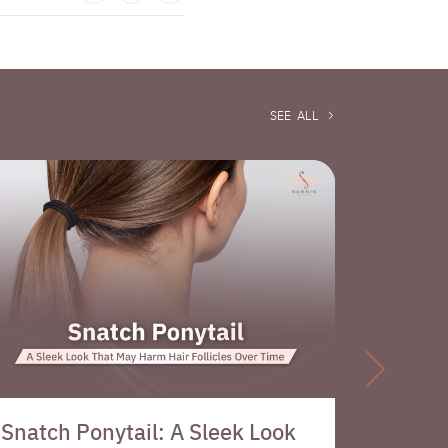
SEE ALL

Snatch Ponytail: A Sleek Look
Men an