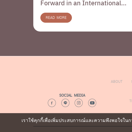
Forward in an International
Research Team Proving the
Power of Natural Extracts in
READ MORE
Hair Loss Restoration
ABOUT
SOCIAL MEDIA
T
เราใช้คุกกี้เพื่อเพิ่มประสบการณ์และความพึงพอใจในกา